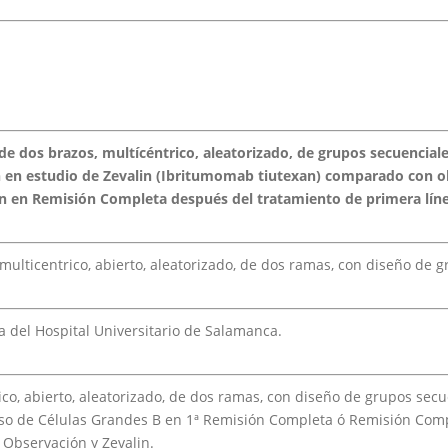
 de dos brazos, multícéntrico, aleatorizado, de grupos secuenciale
n en estudio de Zevalin (Ibritumomab tiutexan) comparado con o
án en Remisión Completa después del tratamiento de primera lí
, multicentrico, abierto, aleatorizado, de dos ramas, con diseño de 
 del Hospital Universitario de Salamanca.
ico, abierto, aleatorizado, de dos ramas, con diseño de grupos sec
so de Células Grandes B en 1ª Remisión Completa ó Remisión Com
 Observación y Zevalin.