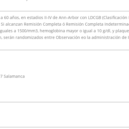
 a 60 años, en estadios II-IV de Ann-Arbor con LDCGB (Clasificación
). Si alcanzan Remisión Completa ó Remisión Completa Indeterminad
 iguales a 1500/mm3, hemoglobina mayor o igual a 10 g/dl, y plaq
ón, serán randomizados entre Observación eo la administración de 
007 Salamanca