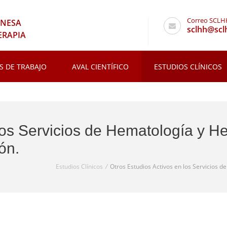
Correo SCL
ONESA
sclhh@scl
ERAPIA
S DE TRABAJO
AVAL CIENTÍFICO
ESTUDIOS CLÍNICOS
los Servicios de Hematología y H
ón.
Estudios Clínicos
/
Otros Estudios Activos en los Servicios d