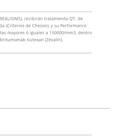
 REAL/OMS), recibirán tratamiento QT. de
a (Criterios de Cheson), y su Performance
uetas mayores ó iguales a 150000/mm3, dentro
Ibritumomab tiutexan (Zevalin).