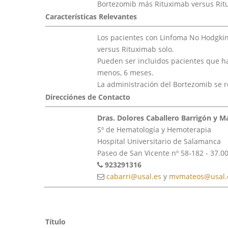
Bortezomib más Rituximab versus Rit
Características Relevantes
Los pacientes con Linfoma No Hodgkin 
versus Rituximab solo.
Pueden ser incluidos pacientes que h
menos, 6 meses.
La administración del Bortezomib se 
Direcciónes de Contacto
Dras. Dolores Caballero Barrigón y M
Sº de Hematología y Hemoterapia
Hospital Universitario de Salamanca
Paseo de San Vicente nº 58-182 - 37.
923291316
cabarri@usal.es
y
mvmateos@usal.
Título