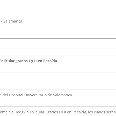
007 Salamanca
icular grados I y II en Recaída.
 del Hospital Universitario de Salamanca.
foma No Hodgkin Folicular Grados I y II en Recaída, los cuales será