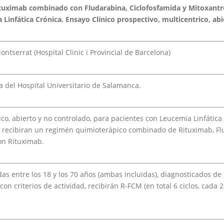
ituximab combinado con Fludarabina, Ciclofosfamida y Mitoxant
Linfática Crónica. Ensayo Clínico prospectivo, multicentrico, abi
Montserrat (Hospital Clinic i Provincial de Barcelona)
 del Hospital Universitario de Salamanca.
ico, abierto y no controlado, para pacientes con Leucemia Linfática 
e recibiran un regimén quimioterápico combinado de Rituximab, Flu
on Rituximab.
 entre los 18 y los 70 años (ambas incluidas), diagnosticados de L.
on criterios de actividad, recibirán R-FCM (en total 6 ciclos, cad