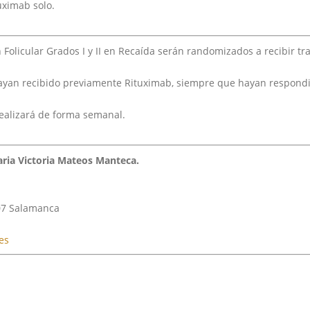
uximab solo.
Folicular Grados I y II en Recaída serán randomizados a recibir 
ayan recibido previamente Rituximab, siempre que hayan respondid
realizará de forma semanal.
aria Victoria Mateos Manteca.
007 Salamanca
es