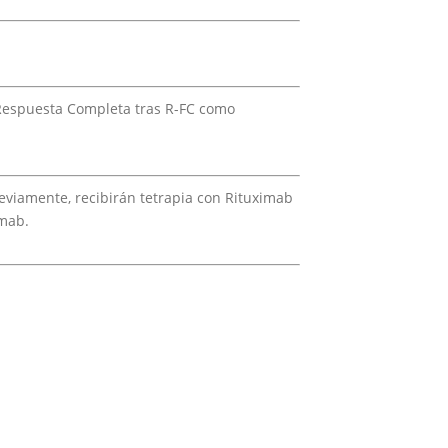
e Respuesta Completa tras R-FC como
previamente, recibirán tetrapia con Rituximab
imab.