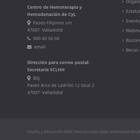
Organ
Centro de Hemoterapia y
Estatu
Hemodonación de CyL
Evento
Paseo Filipinos s/n
47007· Valladolid
Webma
900 40 50 60
Buzone
email
Becas 
Dirección para correo postal:
Secretaría SCLHH
BSJ
Paseo Arco de Ladrillo 12 local 2
47007· Valladolid
Diseño y Desarrollo Web: Raúl Gonzalo Gala:
webmaster@scl