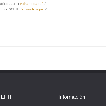
ntífico SCLHH
Pulsando aquí
ntífico SCLHH
Pulsando aquí
CLHH
Información